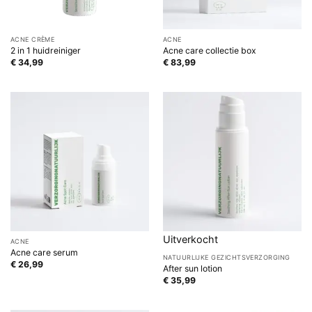
ACNE CRÈME
ACNE
2 in 1 huidreiniger
Acne care collectie box
€
34,99
€
83,99
Uitverkocht
ACNE
Acne care serum
NATUURLIJKE GEZICHTSVERZORGING
€
26,99
After sun lotion
€
35,99