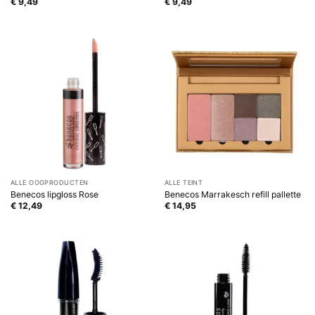
€
9,49
€
9,49
ALLE OOGPRODUCTEN
ALLE TEINT
Benecos lipgloss Rose
Benecos Marrakesch refill pallette
€
12,49
€
14,95