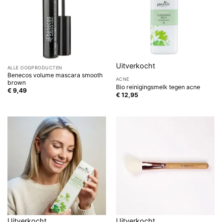
Uitverkocht
ALLE OOGPRODUCTEN
Benecos volume mascara smooth
ACNE
brown
Bio reinigingsmelk tegen acne
€
9,49
€
12,95
Uitverkocht
Uitverkocht