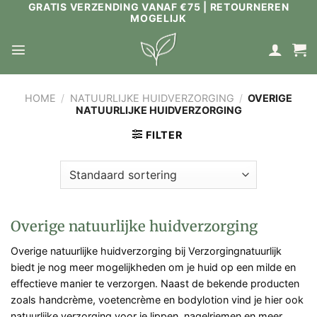
GRATIS VERZENDING VANAF €75 | RETOURNEREN
Ga
MOGELIJK
naar
inhoud
HOME
/
NATUURLIJKE HUIDVERZORGING
/
OVERIGE
NATUURLIJKE HUIDVERZORGING
FILTER
Overige natuurlijke huidverzorging
Overige natuurlijke huidverzorging bij Verzorgingnatuurlijk
biedt je nog meer mogelijkheden om je huid op een milde en
effectieve manier te verzorgen. Naast de bekende producten
zoals handcrème, voetencrème en bodylotion vind je hier ook
natuurlijke verzorging voor je lippen, nagelriemen en meer.