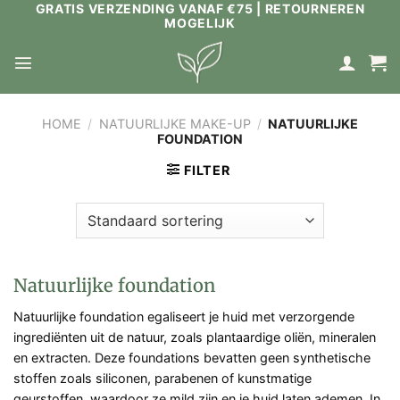
GRATIS VERZENDING VANAF €75 | RETOURNEREN
Ga
MOGELIJK
naar
inhoud
HOME
/
NATUURLIJKE MAKE-UP
/
NATUURLIJKE
FOUNDATION
FILTER
Natuurlijke foundation
Natuurlijke foundation egaliseert je huid met verzorgende
ingrediënten uit de natuur, zoals plantaardige oliën, mineralen
en extracten. Deze foundations bevatten geen synthetische
stoffen zoals siliconen, parabenen of kunstmatige
geurstoffen, waardoor ze mild zijn en je huid laten ademen. In