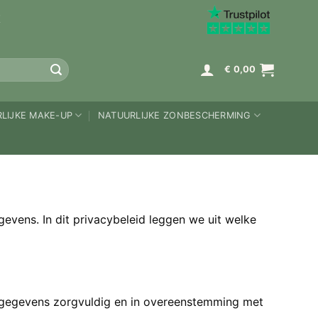
K
€
0,00
LIJKE MAKE-UP
NATUURLIJKE ZONBESCHERMING
evens. In dit privacybeleid leggen we uit welke
onsgegevens zorgvuldig en in overeenstemming met