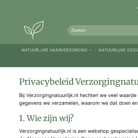
Ga
naar
inhoud
Zoeken
naar:
NATUURLIJKE HAARVERZORGING
NATUURLIJKE GEZ
Privacybeleid Verzorgingnatuu
Bij Verzorgingnatuurlijk.nl hechten we veel waard
gegevens we verzamelen, waarom we dat doen en w
1. Wie zijn wij?
Verzorgingnatuurlijk.nl is een webshop gespeciali