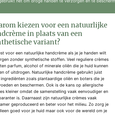
gebruikt het om droge handen te verzorgen en te bescherm
rom kiezen voor een natuurlijke
dcrème in plaats van een
thetische variant?
est voor een natuurlijke handcrème als je je handen wilt
rgen zonder synthetische stoffen. Veel reguliere crèmes
ten parfum, alcohol of minerale oliën die je huid kunnen
eren of uitdrogen. Natuurlijke handcrème gebruikt juist
 ingrediënten zoals plantaardige oliën en boters die je
voeden en beschermen. Ook is de kans op allergische
ies kleiner omdat de samenstelling vaak eenvoudiger en
paranter is. Daarnaast zijn natuurlijke crèmes vaak
amer geproduceerd en beter voor het milieu. Zo zorg je
alleen goed voor je huid maar ook voor de wereld om je