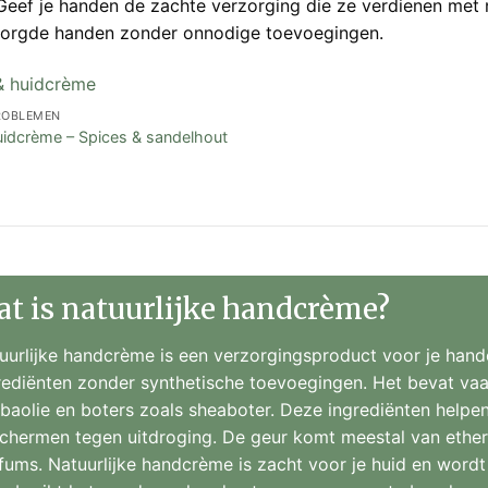
eef je handen de zachte verzorging die ze verdienen met n
zorgde handen zonder onnodige toevoegingen.
ROBLEMEN
idcrème – Spices & sandelhout
t is natuurlijke handcrème?
uurlijke handcrème is een verzorgingsproduct voor je hand
rediënten zonder synthetische toevoegingen. Het bevat vaa
obaolie en boters zoals sheaboter. Deze ingrediënten helpe
chermen tegen uitdroging. De geur komt meestal van etheri
fums. Natuurlijke handcrème is zacht voor je huid en wor