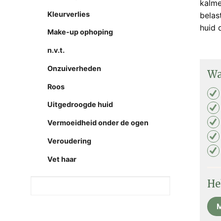
kalme
Kleurverlies
belas
huid 
Make-up ophoping
n.v.t.
Onzuiverheden
Wa
Roos
Uitgedroogde huid
Vermoeidheid onder de ogen
Veroudering
Vet haar
He