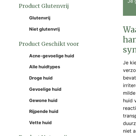
Je 
Product Glutenvrij
Glutenvrij
Waa
Niet glutenvrij
han
Product Geschikt voor
syn
Acne-gevoelige huid
Je ki
Alle huidtypes
verzo
bevat
Droge huid
irrit
Gevoelige huid
milde
huid 
Gewone huid
react
Rijpende huid
trans
Vette huid
duurz
niet 