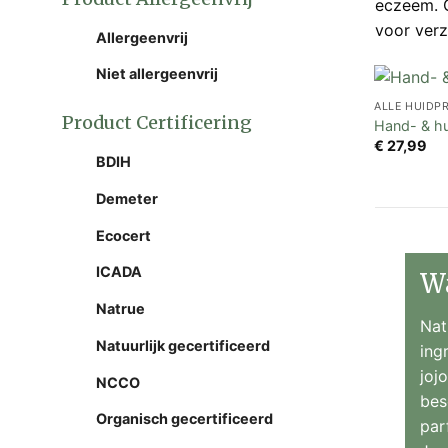
eczeem. G
voor ver
Allergeenvrij
Niet allergeenvrij
ALLE HUIDP
Product Certificering
Hand- & hu
€
27,99
BDIH
Demeter
Ecocert
ICADA
Wa
Natrue
Nat
Natuurlijk gecertificeerd
ing
joj
NCCO
bes
Organisch gecertificeerd
par