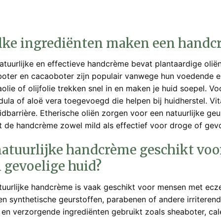
ke ingrediënten maken een handcrè
atuurlijke en effectieve handcrème bevat plantaardige oliën 
oter en cacaoboter zijn populair vanwege hun voedende e
aolie of olijfolie trekken snel in en maken je huid soepel. 
dula of aloë vera toegevoegd die helpen bij huidherstel. Vi
idbarrière. Etherische oliën zorgen voor een natuurlijke g
 de handcrème zowel mild als effectief voor droge of gev
natuurlijke handcrème geschikt vo
 gevoelige huid?
tuurlijke handcrème is vaak geschikt voor mensen met ecz
en synthetische geurstoffen, parabenen of andere irriterend
 en verzorgende ingrediënten gebruikt zoals sheaboter, cal