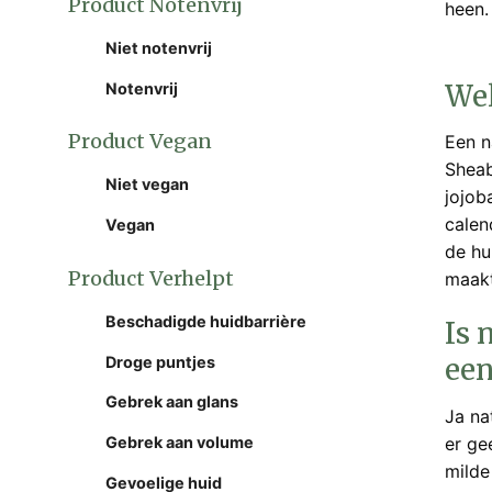
Product Notenvrij
heen.
Niet notenvrij
Wel
Notenvrij
Product Vegan
Een n
Sheab
Niet vegan
jojob
calen
Vegan
de hu
Product Verhelpt
maakt
Beschadigde huidbarrière
Is 
Droge puntjes
een
Gebrek aan glans
Ja na
er ge
Gebrek aan volume
milde
Gevoelige huid