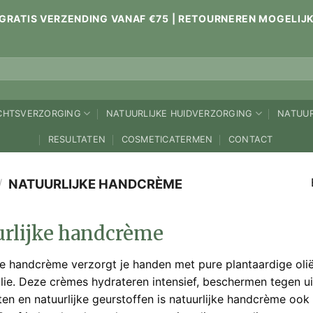
GRATIS VERZENDING VANAF €75 | RETOURNEREN MOGELIJ
ICHTSVERZORGING
NATUURLIJKE HUIDVERZORGING
NATUUR
RESULTATEN
COSMETICATERMEN
CONTACT
/
NATUURLIJKE HANDCRÈME
rlijke handcrème
ke handcrème verzorgt je handen met pure plantaardige ol
ie. Deze crèmes hydrateren intensief, beschermen tegen uit
ten en natuurlijke geurstoffen is natuurlijke handcrème oo