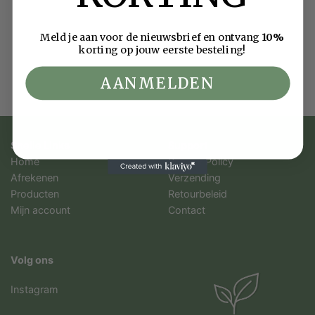
Meld je aan voor de nieuwsbrief en ontvang
10%
korting op jouw eerste besteling!
AANMELDEN
Snelle Links
Support
Home
Privacy Policy
Afrekenen
Verzending
Producten
Retourbeleid
Mijn account
Contact
Volg ons
Instagram