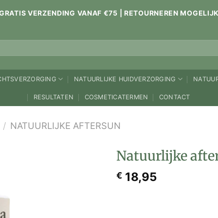
GRATIS VERZENDING VANAF €75 | RETOURNEREN MOGELIJ
ICHTSVERZORGING
NATUURLIJKE HUIDVERZORGING
NATUUR
RESULTATEN
COSMETICATERMEN
CONTACT
/
NATUURLIJKE AFTERSUN
Natuurlijke aft
18,95
€