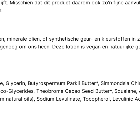
ijft. Misschien dat dit product daarom ook zo’n fijne aanvull
n.
, minerale oliën, of synthetische geur- en kleurstoffen in z
noeg om ons heen. Deze lotion is vegan en natuurlijke gec
ide, Glycerin, Butyrospermum Parkii Butter*, Simmondsia Chin
oco-Glycerides, Theobroma Cacao Seed Butter*, Squalane, A
natural oils), Sodium Levulinate, Tocopherol, Levulinic Aci