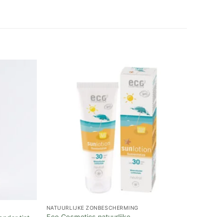
NATUURLIJKE ZONBESCHERMING
NATUU
Eco Cosmetics natuurlijke