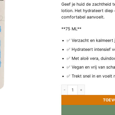
Geef je huid de zachtheid t
lotion. Het hydrateert diep
comfortabel aanvoelt.
**75 ML**
✅ Verzacht en kalmeert 
✅ Hydrateert intensief v
✅ Met aloë vera, duindoor
✅ Vegan en vrij van scha
✅ Trekt snel in en voelt 
Natuurlijke aftersun met Aloë
TOEV