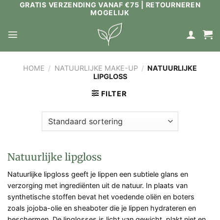
GRATIS VERZENDING VANAF €75 | RETOURNEREN
Ga
MOGELIJK
naar
inhoud
HOME
/
NATUURLIJKE MAKE-UP
/
NATUURLIJKE
LIPGLOSS
FILTER
Natuurlijke lipgloss
Natuurlijke lipgloss geeft je lippen een subtiele glans en
verzorging met ingrediënten uit de natuur. In plaats van
synthetische stoffen bevat het voedende oliën en boters
zoals jojoba-olie en sheaboter die je lippen hydrateren en
beschermen. De lipglosses is licht van gewicht, plakt niet en