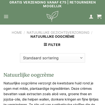
GRATIS VERZENDING VANAF €75 | RETOURNEREN
Ga
MOGELIJK
naar
inhoud
HOME
/
NATUURLIJKE GEZICHTSVERZORGING
/
NATUURLIJKE OOGCRÈME
FILTER
Natuurlijke oogcrème
Natuurlijke oogcrème verzorgt de kwetsbare huid rond je
ogen met milde, plantaardige ingrediënten. Deze crèmes
bevatten vaak extracten zoals aloë vera, groene thee en
jojoba-olie, die helpen wallen, donkere kringen en fijne lijntjes
te verminderen. Ze zijn vrij van synthetische stoffen die de