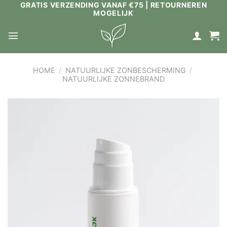
GRATIS VERZENDING VANAF €75 | RETOURNEREN
Ga
MOGELIJK
naar
inhoud
HOME
/
NATUURLIJKE ZONBESCHERMING
/
NATUURLIJKE ZONNEBRAND