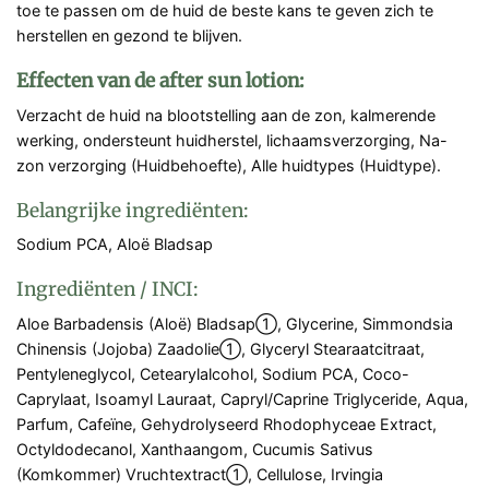
toe te passen om de huid de beste kans te geven zich te
herstellen en gezond te blijven.
Effecten van de after sun lotion:
Verzacht de huid na blootstelling aan de zon, kalmerende
werking, ondersteunt huidherstel, lichaamsverzorging, Na-
zon verzorging (Huidbehoefte), Alle huidtypes (Huidtype).
Belangrijke ingrediënten:
Sodium PCA, Aloë Bladsap
Ingrediënten / INCI:
Aloe Barbadensis (Aloë) Bladsap➀, Glycerine, Simmondsia
Chinensis (Jojoba) Zaadolie➀, Glyceryl Stearaatcitraat,
Pentyleneglycol, Cetearylalcohol, Sodium PCA, Coco-
Caprylaat, Isoamyl Lauraat, Capryl/Caprine Triglyceride, Aqua,
Parfum, Cafeïne, Gehydrolyseerd Rhodophyceae Extract,
Octyldodecanol, Xanthaangom, Cucumis Sativus
(Komkommer) Vruchtextract➀, Cellulose, Irvingia