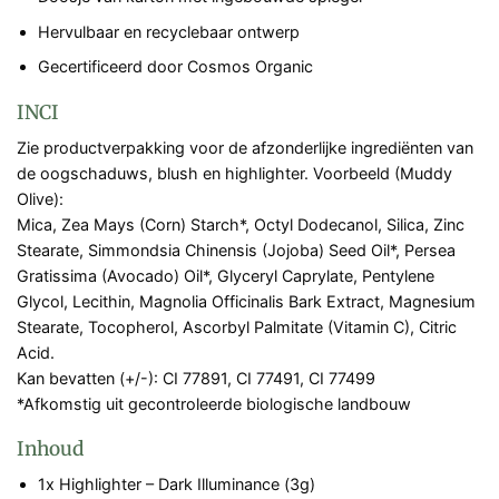
Hervulbaar en recyclebaar ontwerp
Gecertificeerd door Cosmos Organic
INCI
Zie productverpakking voor de afzonderlijke ingrediënten van
de oogschaduws, blush en highlighter. Voorbeeld (Muddy
Olive):
Mica, Zea Mays (Corn) Starch*, Octyl Dodecanol, Silica, Zinc
Stearate, Simmondsia Chinensis (Jojoba) Seed Oil*, Persea
Gratissima (Avocado) Oil*, Glyceryl Caprylate, Pentylene
Glycol, Lecithin, Magnolia Officinalis Bark Extract, Magnesium
Stearate, Tocopherol, Ascorbyl Palmitate (Vitamin C), Citric
Acid.
Kan bevatten (+/-): CI 77891, CI 77491, CI 77499
*Afkomstig uit gecontroleerde biologische landbouw
Inhoud
1x Highlighter – Dark Illuminance (3g)