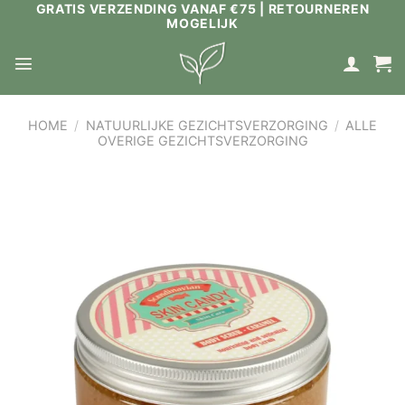
GRATIS VERZENDING VANAF €75 | RETOURNEREN
Ga
MOGELIJK
naar
inhoud
HOME
/
NATUURLIJKE GEZICHTSVERZORGING
/
ALLE
OVERIGE GEZICHTSVERZORGING