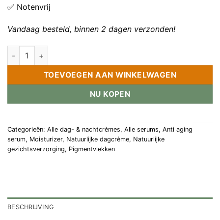
✅ Notenvrij
Vandaag besteld, binnen 2 dagen verzonden!
Niacinamide gel crème aantal
TOEVOEGEN AAN WINKELWAGEN
NU KOPEN
Categorieën:
Alle dag- & nachtcrèmes
,
Alle serums
,
Anti aging
serum
,
Moisturizer
,
Natuurlijke dagcrème
,
Natuurlijke
gezichtsverzorging
,
Pigmentvlekken
BESCHRIJVING