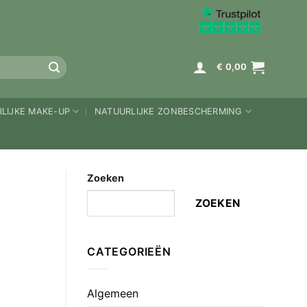
K
€
0,00
LIJKE MAKE-UP
NATUURLIJKE ZONBESCHERMING
Zoeken
ZOEKEN
CATEGORIEËN
Algemeen