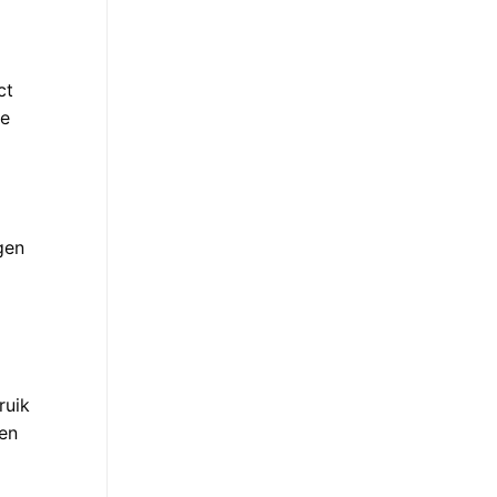
ct
de
gen
ruik
 en