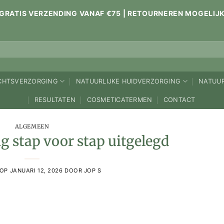
GRATIS VERZENDING VANAF €75 | RETOURNEREN MOGELIJ
ICHTSVERZORGING
NATUURLIJKE HUIDVERZORGING
NATUUR
RESULTATEN
COSMETICATERMEN
CONTACT
ALGEMEEN
g stap voor stap uitgelegd
 OP
JANUARI 12, 2026
DOOR
JOP S