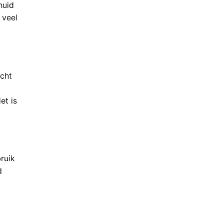
huid
 veel
ocht
et is
ruik
d