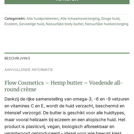
Categorieën:
Alle huidproblemen
,
Alle lichaamsverzorging
,
Droge huid
,
Eczeem
,
Gevoelige huid
,
Natuurlijke body butter
,
Natuurlijke huidverzorging
BESCHRIJVING
AANVULLENDE INFORMATIE
Flow Cosmetics – Hemp butter – Voedende all-
round crème
Dankzij de rijke samenstelling van omega-3, -6 en -9 vetzuren
en vitamines C en E, wordt de huid verzacht, beschermd en
intensief verzorgd. De butter is geschikt voor alle huidtypes,
maar vooral heilzaam bij eczeem en een atopische huid. Het
product is plasticvrij, vegan, biologisch afbreekbaar en
verantwoord geproduceerd – ideaal voor wie bewust kiest