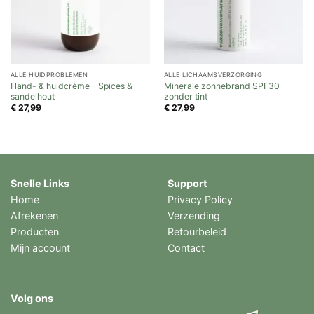
ALLE HUIDPROBLEMEN
ALLE LICHAAMSVERZORGING
Hand- & huidcrème – Spices &
Minerale zonnebrand SPF30 –
sandelhout
zonder tint
€
27,99
€
27,99
Snelle Links
Support
Home
Privacy Policy
Afrekenen
Verzending
Producten
Retourbeleid
Mijn account
Contact
Volg ons