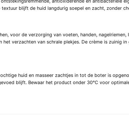
j ontstekingsremmende, antioxiderende en antibacteriële 
ke textuur blijft de huid langdurig soepel en zacht, zonder
hen, voor de verzorging van voeten, handen, nagelriemen, l
et verzachten van schrale plekjes. De crème is zuinig in g
ochtige huid en masseer zachtjes in tot de boter is opge
gevoed blijft. Bewaar het product onder 30°C voor optimale 