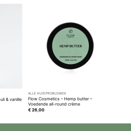
ALLE HUIDPROBLEMEN
ALLE G
Flow Cosmetics – Hemp butter –
Hand-
i & vanille
Voedende all-round crème
donke
€
26,00
€
20,