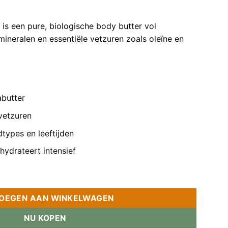
is een pure, biologische body butter vol
 mineralen en essentiële vetzuren zoals oleïne en
butter
vetzuren
dtypes en leeftijden
hydrateert intensief
100% – All-round créme aantal
OEGEN AAN WINKELWAGEN
NU KOPEN