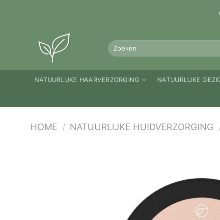
Ga
naar
inhoud
Zoeken
naar:
NATUURLIJKE HAARVERZORGING
NATUURLIJKE GEZ
HOME
/
NATUURLIJKE HUIDVERZORGING