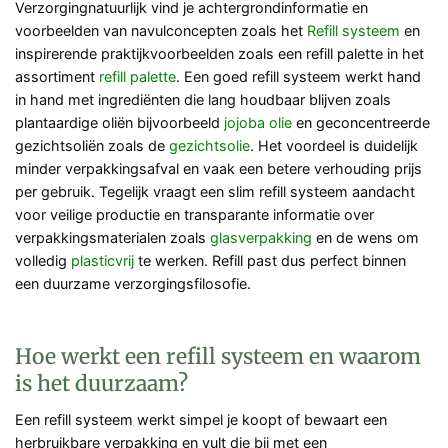
Verzorgingnatuurlijk vind je achtergrondinformatie en
voorbeelden van navulconcepten zoals het
Refill systeem
en
inspirerende praktijkvoorbeelden zoals een refill palette in het
assortiment
refill palette
. Een goed refill systeem werkt hand
in hand met ingrediënten die lang houdbaar blijven zoals
plantaardige oliën bijvoorbeeld
jojoba olie
en geconcentreerde
gezichtsoliën zoals de
gezichtsolie
. Het voordeel is duidelijk
minder verpakkingsafval en vaak een betere verhouding prijs
per gebruik. Tegelijk vraagt een slim refill systeem aandacht
voor veilige productie en transparante informatie over
verpakkingsmaterialen zoals
glasverpakking
en de wens om
volledig
plasticvrij
te werken. Refill past dus perfect binnen
een duurzame verzorgingsfilosofie.
Hoe werkt een refill systeem en waarom
is het duurzaam?
Een refill systeem werkt simpel je koopt of bewaart een
herbruikbare verpakking en vult die bij met een