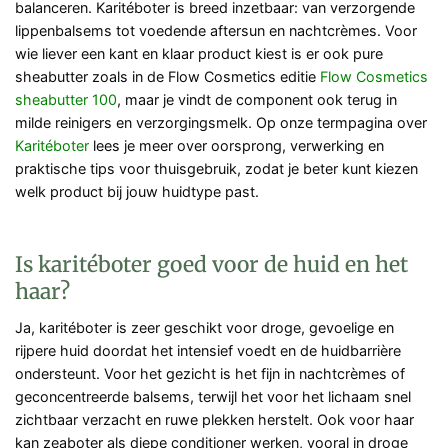
balanceren. Karitéboter is breed inzetbaar: van verzorgende
lippenbalsems tot voedende aftersun en nachtcrèmes. Voor
wie liever een kant en klaar product kiest is er ook pure
sheabutter zoals in de Flow Cosmetics editie
Flow Cosmetics
sheabutter 100
, maar je vindt de component ook terug in
milde reinigers en verzorgingsmelk. Op onze termpagina over
Karitéboter
lees je meer over oorsprong, verwerking en
praktische tips voor thuisgebruik, zodat je beter kunt kiezen
welk product bij jouw huidtype past.
Is karitéboter goed voor de huid en het
haar?
Ja, karitéboter is zeer geschikt voor droge, gevoelige en
rijpere huid doordat het intensief voedt en de huidbarrière
ondersteunt. Voor het gezicht is het fijn in nachtcrèmes of
geconcentreerde balsems, terwijl het voor het lichaam snel
zichtbaar verzacht en ruwe plekken herstelt. Ook voor haar
kan zeaboter als diepe conditioner werken, vooral in droge