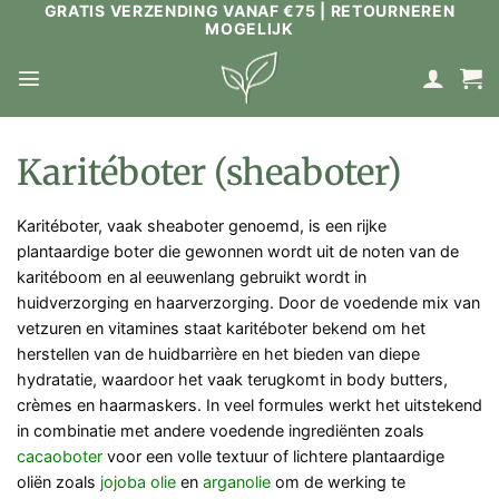
GRATIS VERZENDING VANAF €75 | RETOURNEREN
Ga
MOGELIJK
naar
inhoud
Karitéboter (sheaboter)
Karitéboter, vaak sheaboter genoemd, is een rijke
plantaardige boter die gewonnen wordt uit de noten van de
karitéboom en al eeuwenlang gebruikt wordt in
huidverzorging en haarverzorging. Door de voedende mix van
vetzuren en vitamines staat karitéboter bekend om het
herstellen van de huidbarrière en het bieden van diepe
hydratatie, waardoor het vaak terugkomt in body butters,
crèmes en haarmaskers. In veel formules werkt het uitstekend
in combinatie met andere voedende ingrediënten zoals
cacaoboter
voor een volle textuur of lichtere plantaardige
oliën zoals
jojoba olie
en
arganolie
om de werking te