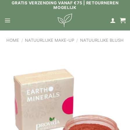
GRATIS VERZENDING VANAF €75 | RETOURNEREN
Ga
MOGELIJK
naar
inhoud
HOME
/
NATUURLIJKE MAKE-UP
/
NATUURLIJKE BLUSH