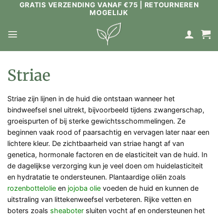
GRATIS VERZENDING VANAF €75 | RETOURNEREN
Ga
MOGELIJK
naar
inhoud
Striae
Striae zijn lijnen in de huid die ontstaan wanneer het
bindweefsel snel uitrekt, bijvoorbeeld tijdens zwangerschap,
groeispurten of bij sterke gewichtsschommelingen. Ze
beginnen vaak rood of paarsachtig en vervagen later naar een
lichtere kleur. De zichtbaarheid van striae hangt af van
genetica, hormonale factoren en de elasticiteit van de huid. In
de dagelijkse verzorging kun je veel doen om huidelasticiteit
en hydratatie te ondersteunen. Plantaardige oliën zoals
rozenbottelolie
en
jojoba olie
voeden de huid en kunnen de
uitstraling van littekenweefsel verbeteren. Rijke vetten en
boters zoals
sheaboter
sluiten vocht af en ondersteunen het