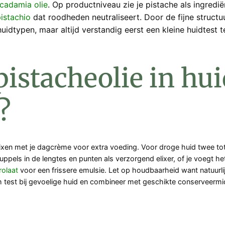
cadamia olie
. Op productniveau zie je pistache als ingred
pistachio
dat roodheden neutraliseert. Door de fijne structuu
idtypen, maar altijd verstandig eerst een kleine huidtest te
pistacheolie in hui
?
mixen met je dagcrème voor extra voeding. Voor droge huid twee tot
ruppels in de lengtes en punten als verzorgend elixer, of je voegt
olaat
voor een frissere emulsie. Let op houdbaarheid want natuurli
tch test bij gevoelige huid en combineer met geschikte conserveer