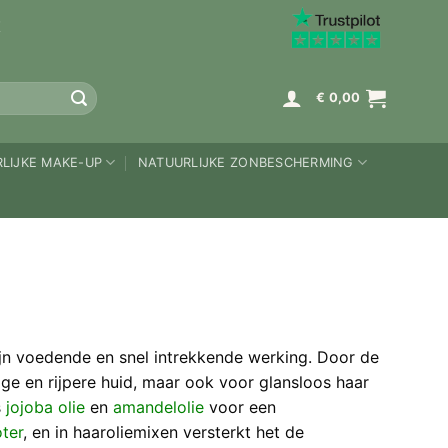
K
€
0,00
LIJKE MAKE-UP
NATUURLIJKE ZONBESCHERMING
zijn voedende en snel intrekkende werking. Door de
ge en rijpere huid, maar ook voor glansloos haar
s
jojoba olie
en
amandelolie
voor een
ter
, en in haaroliemixen versterkt het de