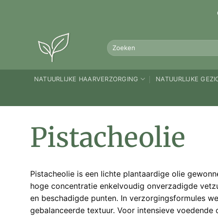
Ga
naar
inhoud
Zoeken
naar:
NATUURLIJKE HAARVERZORGING
NATUURLIJKE GEZ
Pistacheolie
Pistacheolie is een lichte plantaardige olie gewo
hoge concentratie enkelvoudig onverzadigde vetzur
en beschadigde punten. In verzorgingsformules we
gebalanceerde textuur. Voor intensieve voedende c