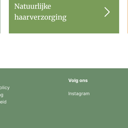
Natuurlijke
haarverzorging
Volg ons
olicy
Instagram
ng
eid