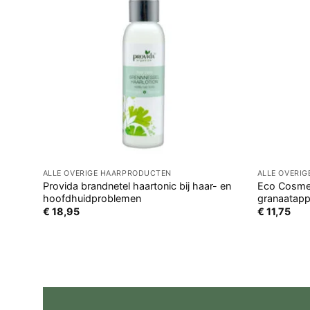
ALLE OVERIGE HAARPRODUCTEN
ALLE OVERI
Provida brandnetel haartonic bij haar- en
Eco Cosmet
hoofdhuidproblemen
granaatapp
€
18,95
€
11,75