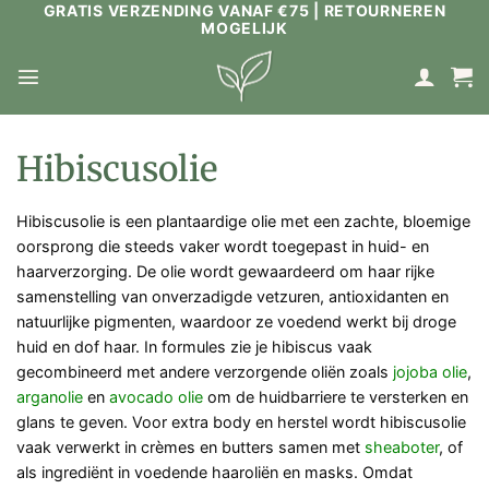
GRATIS VERZENDING VANAF €75 | RETOURNEREN
Ga
MOGELIJK
naar
inhoud
Hibiscusolie
Hibiscusolie is een plantaardige olie met een zachte, bloemige
oorsprong die steeds vaker wordt toegepast in huid- en
haarverzorging. De olie wordt gewaardeerd om haar rijke
samenstelling van onverzadigde vetzuren, antioxidanten en
natuurlijke pigmenten, waardoor ze voedend werkt bij droge
huid en dof haar. In formules zie je hibiscus vaak
gecombineerd met andere verzorgende oliën zoals
jojoba olie
,
arganolie
en
avocado olie
om de huidbarriere te versterken en
glans te geven. Voor extra body en herstel wordt hibiscusolie
vaak verwerkt in crèmes en butters samen met
sheaboter
, of
als ingrediënt in voedende haaroliën en masks. Omdat