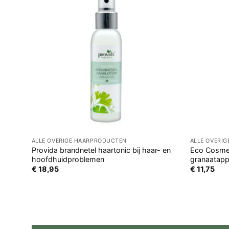
ALLE OVERIGE HAARPRODUCTEN
ALLE OVERI
Provida brandnetel haartonic bij haar- en
Eco Cosmet
hoofdhuidproblemen
granaatapp
€
18,95
€
11,75