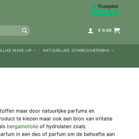
K
€
0,00
LIJKE MAKE-UP
NATUURLIJKE ZONBESCHERMING
toffen maar door natuurlijke parfums en
roduct te kiezen maar ook een bron van irritatie
als
bergamotolie
of hydrolaten zoals
parfum in een deo of parfum om de behoefte aan