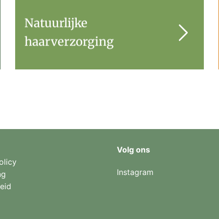
Natuurlijke
haarverzorging
Volg ons
olicy
Instagram
ng
eid