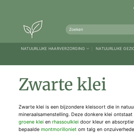
Ga
naar
inhoud
Zoeken
naar:
NATUURLIJKE HAARVERZORGING
NATUURLIJKE GEZ
Zwarte klei
Zwarte klei is een bijzondere kleisoort die in nat
mineraalsamenstelling. Deze donkere klei ontstaat
groene klei
en
rhassoulklei
door kleur en absorptie
bepaalde
montmorilloniet
om talg en onzuiverheden