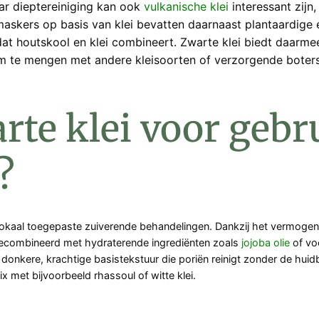
aar dieptereiniging kan ook
vulkanische klei
interessant zijn
dmaskers op basis van klei bevatten daarnaast plantaardig
at houtskool en klei combineert. Zwarte klei biedt daarmee
om te mengen met andere kleisoorten of verzorgende boters
te klei voor gebru
?
lokaal toegepaste zuiverende behandelingen. Dankzij het vermogen 
t gecombineerd met hydraterende ingrediënten zoals
jojoba olie
of vo
n donkere, krachtige basistekstuur die poriën reinigt zonder de hui
ix met bijvoorbeeld rhassoul of witte klei.