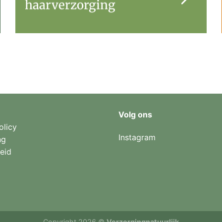
haarverzorging
Volg ons
olicy
Instagram
ng
eid
Copyright 2026 ©
Verzorgingnatuurlijk