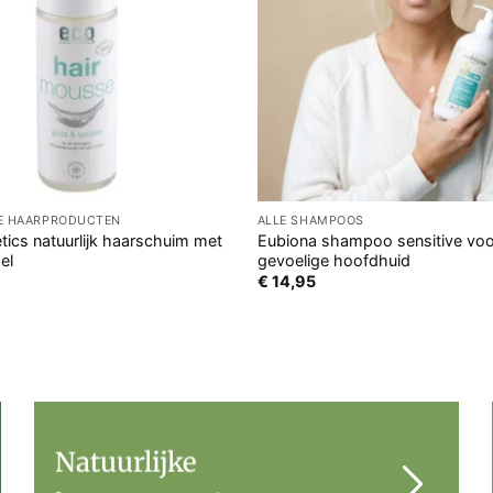
GE HAARPRODUCTEN
ALLE SHAMPOOS
ics natuurlijk haarschuim met
Eubiona shampoo sensitive voo
el
gevoelige hoofdhuid
€
14,95
Natuurlijke