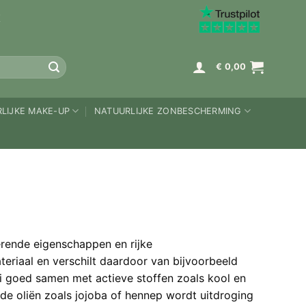
K
€
0,00
LIJKE MAKE-UP
NATUURLIJKE ZONBESCHERMING
verende eigenschappen en rijke
eriaal en verschilt daardoor van bijvoorbeeld
 goed samen met actieve stoffen zoals kool en
e oliën zoals jojoba of hennep wordt uitdroging