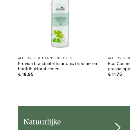
ALLE OVERIGE HAARPRODUCTEN
ALLE OVERI
Provida brandnetel haartonic bij haar- en
Eco Cosmet
hoofdhuidproblemen
granaatapp
€
18,95
€
11,75
Natuurlijke