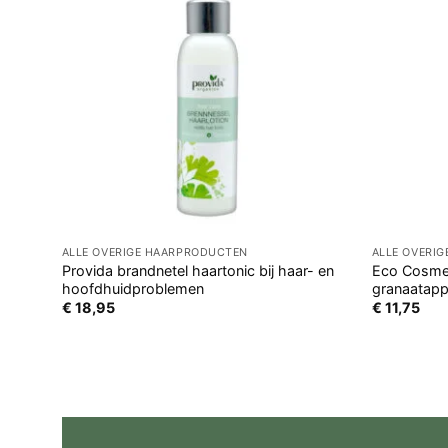
ALLE OVERIGE HAARPRODUCTEN
ALLE OVERI
Provida brandnetel haartonic bij haar- en
Eco Cosmet
hoofdhuidproblemen
granaatapp
€
18,95
€
11,75