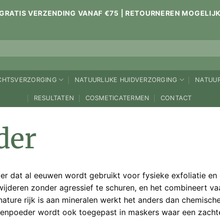
GRATIS VERZENDING VANAF €75 | RETOURNEREN MOGELIJ
ICHTSVERZORGING
NATUURLIJKE HUIDVERZORGING
NATUUR
RESULTATEN
COSMETICATERMEN
CONTACT
der
r dat al eeuwen wordt gebruikt voor fysieke exfoliatie en 
erwijderen zonder agressief te schuren, en het combineert 
ture rijk is aan mineralen werkt het anders dan chemische ex
eenpoeder wordt ook toegepast in maskers waar een zachte