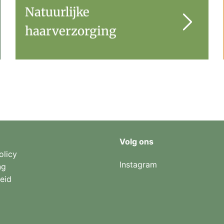
Natuurlijke
haarverzorging
Volg ons
olicy
Instagram
ng
eid