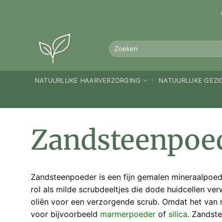
Ga
naar
inhoud
Zoeken
naar:
NATUURLIJKE HAARVERZORGING
NATUURLIJKE GEZ
Zandsteenpoe
Zandsteenpoeder is een fijn gemalen mineraalpoede
rol als milde scrubdeeltjes die dode huidcellen v
oliën voor een verzorgende scrub. Omdat het van na
voor bijvoorbeeld
marmerpoeder
of
silica
. Zandst