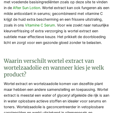
met voedende basisingrediënten zoals op deze site te vinden
in de
After Sun Lotion
. Wortel extract kan ook fungeren als een
milde antioxidant in serums; gecombineerd met vitamine C
krijgt de huid extra bescherming en een frissere uitstraling,
zoals in ons
Vitamine C Serum
. Voor wie zoekt naar natuurlijke
kleurverfrissing of extra verzorging is wortel extract een
subtiele maar effectieve keuze. Het prikkelt de doorbloeding
licht en zorgt voor een gezonde gloed zonder te belasten.
Waarin verschilt wortel extract van
wortelzaadolie en wanneer kies je welk
product?
Wortel extract en wortelzaadolie komen van dezelfde plant
maar hebben een andere samenstelling en toepassing. Wortel
extract is meestal een water of glyceryl afgeleide die rijk is aan
in water oplosbare actieve stoffen en idealer voor serums en
toners. Wortelzaadolie is geconcentreerder in vetoplosbare
carotenoïden en werkt uitstekend in oliemengsels en