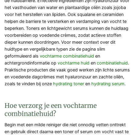
de huidbarriere. Effectieve ingrediënten zijn hyaluronzuur voor
het vasthouden van water en plantaardige oliën zoals jojoba
voor het herstellen van lipiden. Ook squalane en ceramiden
helpen de barriere te versterken en verdamping van vocht te
beperken. Toners en lichtgewicht serums kunnen de huidlaag
voorbereiden op voedende crèmes, zodat actieve stoffen
dieper kunnen doordringen. Voor meer context over dit
huidtype en vergelijkbare typen zie de pagina slim
geformuleerd als
vochtarme combinatiehuid
en
achtergrondinformatie op
vochtarme huid
en
combinatiehuid
.
Praktische producten die vaak goed werken zijn lichte serums
en voedende dagcrèmes met hyaluronzuur en zachte oliën,
zoals te vinden bij onze
hydrating toner
en
hydrating serum
.
Hoe verzorg je een vochtarme
combinatiehuid?
Begin met een milde reiniger die niet onnodig vetten onttrekt
en gebruik direct daarna een toner of serum om vocht vast te