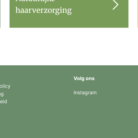
haarverzorging
Volg ons
olicy
Instagram
ng
eid