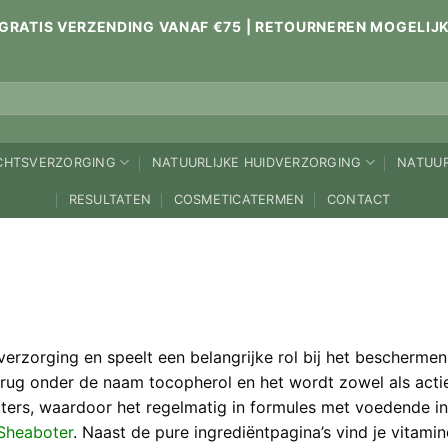
GRATIS VERZENDING VANAF €75 | RETOURNEREN MOGELIJ
ICHTSVERZORGING
NATUURLIJKE HUIDVERZORGING
NATUUR
RESULTATEN
COSMETICATERMEN
CONTACT
verzorging en speelt een belangrijke rol bij het beschermen
terug onder de naam tocopherol en het wordt zowel als act
boters, waardoor het regelmatig in formules met voedende 
Sheaboter
. Naast de pure ingrediëntpagina’s vind je vitam