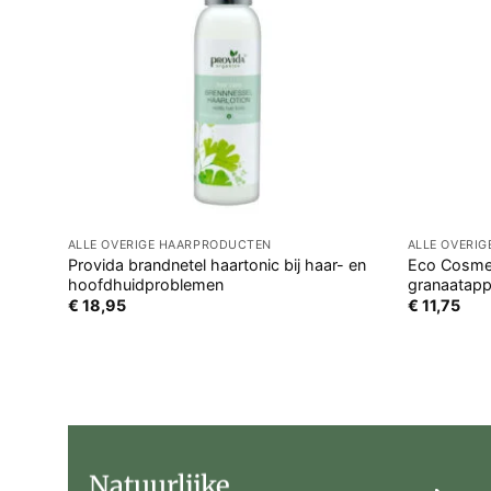
ALLE OVERIGE HAARPRODUCTEN
ALLE OVERI
Provida brandnetel haartonic bij haar- en
Eco Cosmet
hoofdhuidproblemen
granaatapp
€
18,95
€
11,75
Natuurlijke