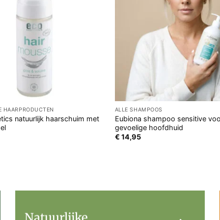
GE HAARPRODUCTEN
ALLE SHAMPOOS
ics natuurlijk haarschuim met
Eubiona shampoo sensitive voo
el
gevoelige hoofdhuid
€
14,95
Natuurlijke