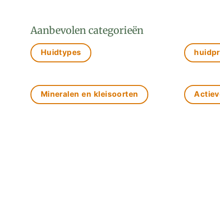
Aanbevolen categorieën
Huidtypes
huidp
Mineralen en kleisoorten
Actiev