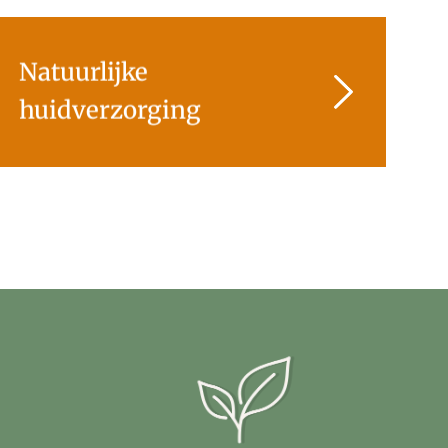
Natuurlijke
huidverzorging