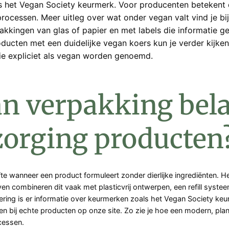
oals het Vegan Society keurmerk. Voor producenten betekent
rocessen. Meer uitleg over wat onder vegan valt vind je bi
kingen van glas of papier en met labels die informatie ge
ducten met een duidelijke vegan koers kun je verder kijke
ie expliciet als vegan worden genoemd.
n verpakking bela
zorging producten
te wanneer een product formuleert zonder dierlijke ingrediënten. 
ven combineren dit vaak met plasticvrij ontwerpen, een refill syst
cering is er informatie over keurmerken zoals het Vegan Society keur
n bij echte producten op onze site. Zo zie je hoe een modern, pla
cessen.