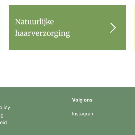
Natuurlijke
haarverzorging
Volg ons
olicy
Instagram
ng
eid