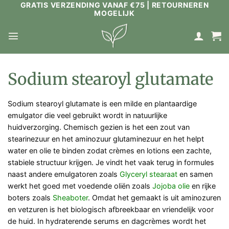
GRATIS VERZENDING VANAF €75 | RETOURNEREN
Ga
MOGELIJK
naar
inhoud
Sodium stearoyl glutamate
Sodium stearoyl glutamate is een milde en plantaardige
emulgator die veel gebruikt wordt in natuurlijke
huidverzorging. Chemisch gezien is het een zout van
stearinezuur en het aminozuur glutaminezuur en het helpt
water en olie te binden zodat crèmes en lotions een zachte,
stabiele structuur krijgen. Je vindt het vaak terug in formules
naast andere emulgatoren zoals
Glyceryl stearaat
en samen
werkt het goed met voedende oliën zoals
Jojoba olie
en rijke
boters zoals
Sheaboter
. Omdat het gemaakt is uit aminozuren
en vetzuren is het biologisch afbreekbaar en vriendelijk voor
de huid. In hydraterende serums en dagcrèmes wordt het