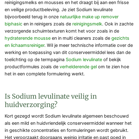
reinigingsmelks en mousses en het draagt bij aan een frisse
en veilige productbeleving. Je ziet Sodium levulinate
bijvoorbeeld terug in onze
natuurlijke make up remover
biphasic
en in reinigers zoals de
reinigingsmelk
. Ook in zachte
verzorgende schuimtexturen komt het voor zoals in de
hydraterende mousse
en in multi cleaners zoals de
gezichts
en lichaamsreiniger
. Wil je meer technische informatie over de
werking en toepassing van dit conserveermiddel lees dan de
toelichting op de termpagina
Sodium levulinate
of bekijk
productformules zoals de
verhelderende gel
om te zien hoe
het in een complete formulering werkt.
Is Sodium levulinate veilig in
huidverzorging?
Kort gezegd wordt Sodium levulinate algemeen beschouwd
als een mild en huidvriendelijk conserveermiddel wanneer het
in geschikte concentraties en formuleringen wordt gebruikt.
Het veroorzaakt doorgaans weinig irritatie en past goed in