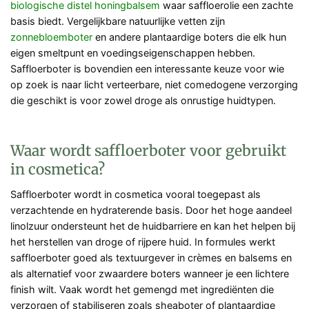
biologische distel honingbalsem
waar saffloerolie een zachte
basis biedt. Vergelijkbare natuurlijke vetten zijn
zonnebloemboter
en andere plantaardige boters die elk hun
eigen smeltpunt en voedingseigenschappen hebben.
Saffloerboter is bovendien een interessante keuze voor wie
op zoek is naar licht verteerbare, niet comedogene verzorging
die geschikt is voor zowel droge als onrustige huidtypen.
Waar wordt saffloerboter voor gebruikt
in cosmetica?
Saffloerboter wordt in cosmetica vooral toegepast als
verzachtende en hydraterende basis. Door het hoge aandeel
linolzuur ondersteunt het de huidbarriere en kan het helpen bij
het herstellen van droge of rijpere huid. In formules werkt
saffloerboter goed als textuurgever in crèmes en balsems en
als alternatief voor zwaardere boters wanneer je een lichtere
finish wilt. Vaak wordt het gemengd met ingrediënten die
verzorgen of stabiliseren zoals sheaboter of plantaardige