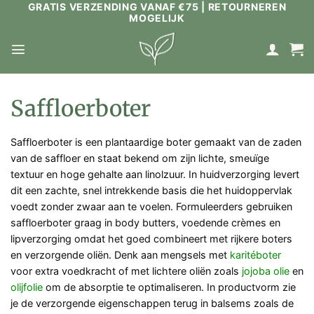
GRATIS VERZENDING VANAF €75 | RETOURNEREN
Ga
MOGELIJK
naar
inhoud
Saffloerboter
Saffloerboter is een plantaardige boter gemaakt van de zaden
van de saffloer en staat bekend om zijn lichte, smeuïge
textuur en hoge gehalte aan linolzuur. In huidverzorging levert
dit een zachte, snel intrekkende basis die het huidoppervlak
voedt zonder zwaar aan te voelen. Formuleerders gebruiken
saffloerboter graag in body butters, voedende crèmes en
lipverzorging omdat het goed combineert met rijkere boters
en verzorgende oliën. Denk aan mengsels met
karitéboter
voor extra voedkracht of met lichtere oliën zoals
jojoba olie
en
olijfolie
om de absorptie te optimaliseren. In productvorm zie
je de verzorgende eigenschappen terug in balsems zoals de