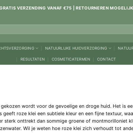
GRATIS VERZENDING VANAF €75 | RETOURNEREN MOGELIJ
ICHTSVERZORGING
NATUURLIJKE HUIDVERZORGING
NATUUR
RESULTATEN
COSMETICATERMEN
CONTACT
k gekozen wordt voor de gevoelige en droge huid. Het is ee
 geeft roze klei een subtiele kleur en een fijne textuur, w
er sterk onttrekt dan sommige groene of montmorilloniet kl
nwater. Wil je weten hoe roze klei zich verhoudt tot ande