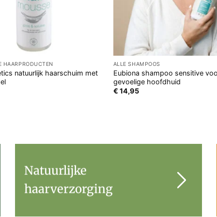
GE HAARPRODUCTEN
ALLE SHAMPOOS
ics natuurlijk haarschuim met
Eubiona shampoo sensitive voo
el
gevoelige hoofdhuid
€
14,95
Natuurlijke
haarverzorging