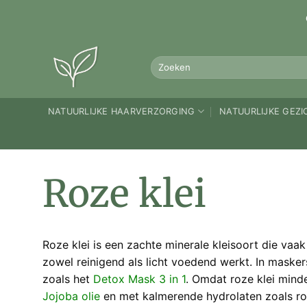
Ga
naar
inhoud
Zoeken
naar:
NATUURLIJKE HAARVERZORGING
NATUURLIJKE GEZ
Roze klei
Roze klei is een zachte minerale kleisoort die vaa
zowel reinigend als licht voedend werkt. In maskers
zoals het
Detox Mask 3 in 1
. Omdat roze klei mind
Jojoba olie
en met kalmerende hydrolaten zoals roze