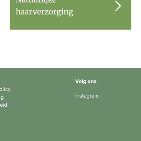
haarverzorging
Volg ons
olicy
Instagram
ng
eid