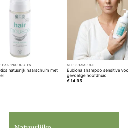
GE HAARPRODUCTEN
ALLE SHAMPOOS
ics natuurlijk haarschuim met
Eubiona shampoo sensitive voo
el
gevoelige hoofdhuid
€
14,95
Natuurlijke