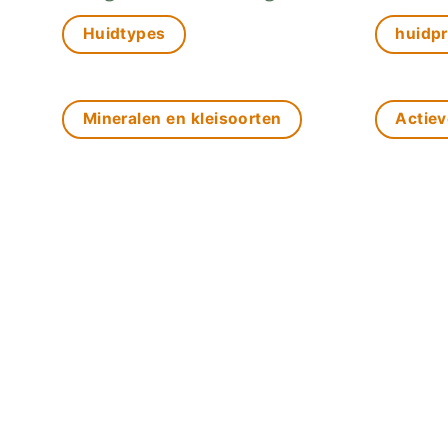
Huidtypes
huidp
Mineralen en kleisoorten
Actiev