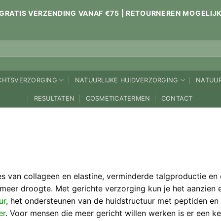
GRATIS VERZENDING VANAF €75 | RETOURNEREN MOGELIJ
ICHTSVERZORGING
NATUURLIJKE HUIDVERZORGING
NATUUR
RESULTATEN
COSMETICATERMEN
CONTACT
s van collageen en elastine, verminderde talgproductie e
en meer droogte. Met gerichte verzorging kun je het aanzien
ur
, het ondersteunen van de huidstructuur met peptiden en 
er
. Voor mensen die meer gericht willen werken is er een k