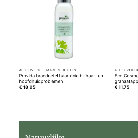
ALLE OVERIGE HAARPRODUCTEN
ALLE OVERI
Provida brandnetel haartonic bij haar- en
Eco Cosmet
hoofdhuidproblemen
granaatapp
€
18,95
€
11,75
Natuurlijke