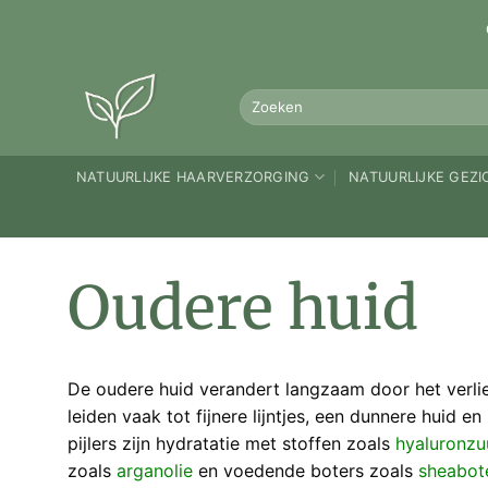
Ga
naar
inhoud
Zoeken
naar:
NATUURLIJKE HAARVERZORGING
NATUURLIJKE GEZ
Oudere huid
De oudere huid verandert langzaam door het verlie
leiden vaak tot fijnere lijntjes, een dunnere huid 
pijlers zijn hydratatie met stoffen zoals
hyaluronzu
zoals
arganolie
en voedende boters zoals
sheabot