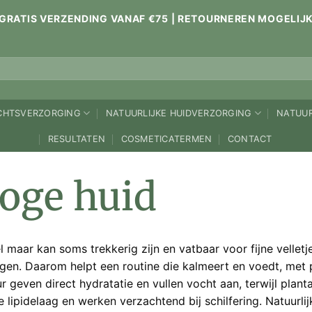
GRATIS VERZENDING VANAF €75 | RETOURNEREN MOGELIJ
ICHTSVERZORGING
NATUURLIJKE HUIDVERZORGING
NATUUR
RESULTATEN
COSMETICATERMEN
CONTACT
roge huid
maar kan soms trekkerig zijn en vatbaar voor fijne velletj
inigen. Daarom helpt een routine die kalmeert en voedt, me
r geven direct hydratatie en vullen vocht aan, terwijl plant
 lipidelaag en werken verzachtend bij schilfering. Natuurli