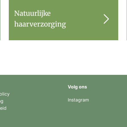
Natuurlijke
haarverzorging
Volg ons
olicy
Instagram
ng
eid