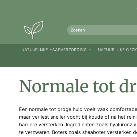
Ga
naar
inhoud
Zoeken
naar:
NATUURLIJKE HAARVERZORGING
NATUURLIJKE GEZ
Normale tot d
Een normale tot droge huid voelt vaak comfortabel 
maar verliest sneller vocht bij koude of na het re
barriere versterken. Ingrediënten zoals hyaluronzuu
te verzwaren. Boters zoals sheaboter versterken de