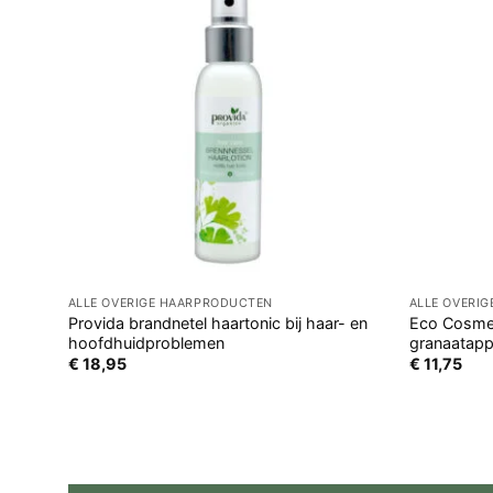
ALLE OVERIGE HAARPRODUCTEN
ALLE OVERI
Provida brandnetel haartonic bij haar- en
Eco Cosmet
hoofdhuidproblemen
granaatapp
€
18,95
€
11,75