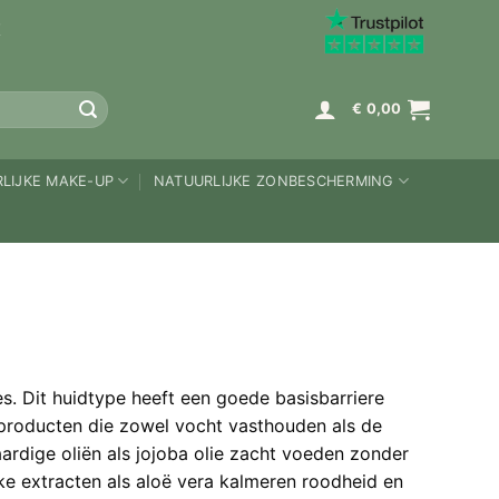
K
€
0,00
LIJKE MAKE-UP
NATUURLIJKE ZONBESCHERMING
es. Dit huidtype heeft een goede basisbarriere
t producten die zowel vocht vasthouden als de
aardige oliën als jojoba olie zacht voeden zonder
jke extracten als aloë vera kalmeren roodheid en