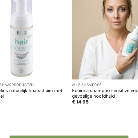
GE HAARPRODUCTEN
ALLE SHAMPOOS
ics natuurlijk haarschuim met
Eubiona shampoo sensitive voo
el
gevoelige hoofdhuid
€
14,95