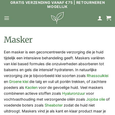
GRATIS VERZENDING VANAF €75 | RETOURNEREN
Ga
MOGELIJK
naar
inhoud
Masker
Een masker is een geconcentreerde verzorging die je huid
tijdelijk een intensieve behandeling geeft. Maskers variëren
van klei based formules die onzuiverheden absorberen tot
balsems en gels die intensief hydrateren. In natuurlijke
verzorging zie je bijvoorbeeld klei soorten zoals
Rhassoulklei
en
Groene klei
die talg en vuil uit poriën trekken, of zachtere
poeders als
Kaolien
voor de gevoelige huid. Veel maskers
combineren actieve stoffen zoals
Hyaluronzuur
voor
vochtvasthouding met verzorgende oliën zoals
Jojoba olie
of
voedende boters zoals
Sheaboter
zodat de huid niet
uitdroogt. Maskers vind je als kant en klaar product maar je