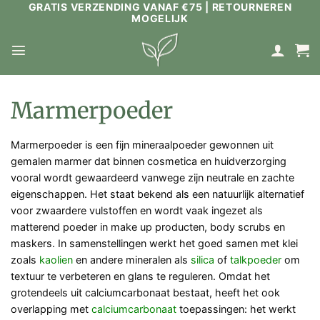
GRATIS VERZENDING VANAF €75 | RETOURNEREN
Ga
MOGELIJK
naar
inhoud
Marmerpoeder
Marmerpoeder is een fijn mineraalpoeder gewonnen uit
gemalen marmer dat binnen cosmetica en huidverzorging
vooral wordt gewaardeerd vanwege zijn neutrale en zachte
eigenschappen. Het staat bekend als een natuurlijk alternatief
voor zwaardere vulstoffen en wordt vaak ingezet als
matterend poeder in make up producten, body scrubs en
maskers. In samenstellingen werkt het goed samen met klei
zoals
kaolien
en andere mineralen als
silica
of
talkpoeder
om
textuur te verbeteren en glans te reguleren. Omdat het
grotendeels uit calciumcarbonaat bestaat, heeft het ook
overlapping met
calciumcarbonaat
toepassingen: het werkt