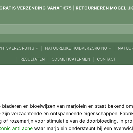
GRATIS VERZENDING VANAF €75 | RETOURNEREN MOGELIJ
ICHTSVERZORGING
NATUURLIJKE HUIDVERZORGING
NATUUR
RESULTATEN
COSMETICATERMEN
CONTACT
de bladeren en bloeiwijzen van marjolein en staat bekend om
 zijn verzachtende en ontspannende eigenschappen. Fabri
ng of rozemarijn voor stimulatie van de doorbloeding. In pr
tonic anti acne
waar marjolein ondersteunt bij een evenwicht