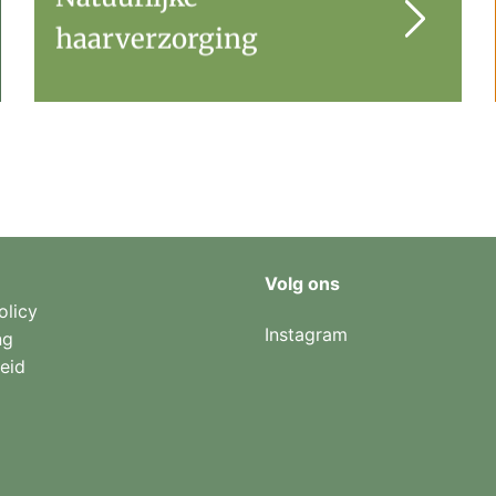
haarverzorging
Volg ons
olicy
Instagram
ng
eid