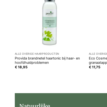
ALLE OVERIGE HAARPRODUCTEN
ALLE OVERI
Provida brandnetel haartonic bij haar- en
Eco Cosmet
hoofdhuidproblemen
granaatapp
€
18,95
€
11,75
Natuurlijke