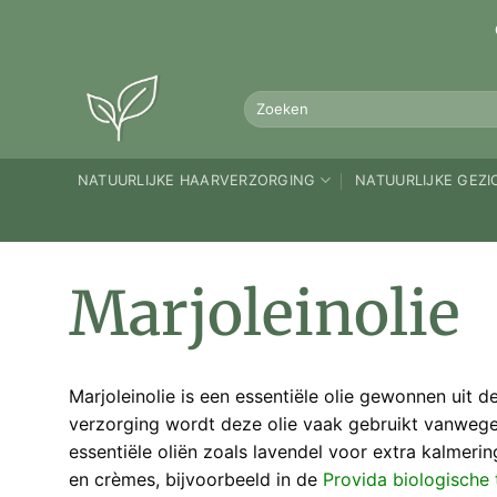
Ga
naar
inhoud
Zoeken
naar:
NATUURLIJKE HAARVERZORGING
NATUURLIJKE GEZ
Marjoleinolie
Marjoleinolie is een essentiële olie gewonnen uit 
verzorging wordt deze olie vaak gebruikt vanwege
essentiële oliën zoals lavendel voor extra kalmeri
en crèmes, bijvoorbeeld in de
Provida biologische 