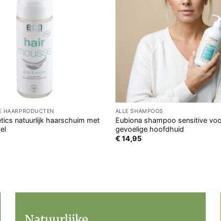
GE HAARPRODUCTEN
ALLE SHAMPOOS
ics natuurlijk haarschuim met
Eubiona shampoo sensitive voo
el
gevoelige hoofdhuid
€
14,95
Natuurlijke