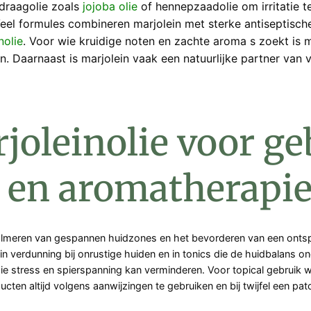
 draagolie zoals
jojoba olie
of hennepzaadolie om irritatie t
Veel formules combineren marjolein met sterke antiseptische
nolie
. Voor wie kruidige noten en zachte aroma s zoekt is ma
. Daarnaast is marjolein vaak een natuurlijke partner van
oleinolie voor ge
 en aromatherapie
 kalmeren van gespannen huidzones en het bevorderen van een onts
n verdunning bij onrustige huiden en in tonics die de huidbalans o
stress en spierspanning kan verminderen. Voor topical gebruik w
en altijd volgens aanwijzingen te gebruiken en bij twijfel een patc