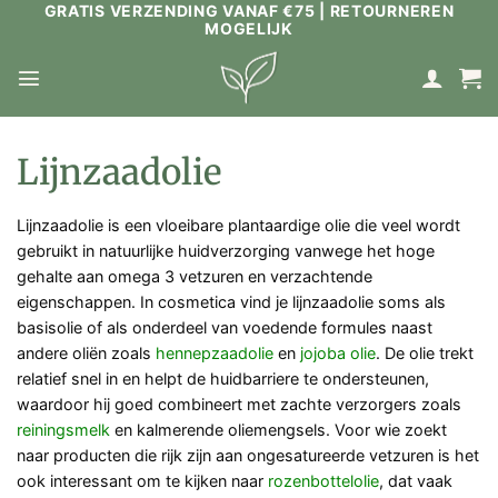
GRATIS VERZENDING VANAF €75 | RETOURNEREN
Ga
MOGELIJK
naar
inhoud
Lijnzaadolie
Lijnzaadolie is een vloeibare plantaardige olie die veel wordt
gebruikt in natuurlijke huidverzorging vanwege het hoge
gehalte aan omega 3 vetzuren en verzachtende
eigenschappen. In cosmetica vind je lijnzaadolie soms als
basisolie of als onderdeel van voedende formules naast
andere oliën zoals
hennepzaadolie
en
jojoba olie
. De olie trekt
relatief snel in en helpt de huidbarriere te ondersteunen,
waardoor hij goed combineert met zachte verzorgers zoals
reiningsmelk
en kalmerende oliemengsels. Voor wie zoekt
naar producten die rijk zijn aan ongesatureerde vetzuren is het
ook interessant om te kijken naar
rozenbottelolie
, dat vaak