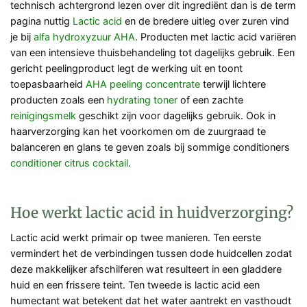
technisch achtergrond lezen over dit ingrediënt dan is de term
pagina nuttig
Lactic acid
en de bredere uitleg over zuren vind
je bij
alfa hydroxyzuur AHA
. Producten met lactic acid variëren
van een intensieve thuisbehandeling tot dagelijks gebruik. Een
gericht peelingproduct legt de werking uit en toont
toepasbaarheid
AHA peeling concentrate
terwijl lichtere
producten zoals een
hydrating toner
of een zachte
reinigingsmelk
geschikt zijn voor dagelijks gebruik. Ook in
haarverzorging kan het voorkomen om de zuurgraad te
balanceren en glans te geven zoals bij sommige conditioners
conditioner citrus cocktail
.
Hoe werkt lactic acid in huidverzorging?
Lactic acid werkt primair op twee manieren. Ten eerste
vermindert het de verbindingen tussen dode huidcellen zodat
deze makkelijker afschilferen wat resulteert in een gladdere
huid en een frissere teint. Ten tweede is lactic acid een
humectant wat betekent dat het water aantrekt en vasthoudt