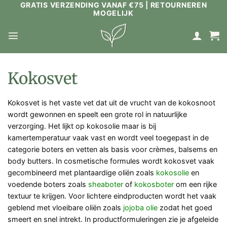
GRATIS VERZENDING VANAF €75 | RETOURNEREN
Ga
MOGELIJK
naar
inhoud
Kokosvet
Kokosvet is het vaste vet dat uit de vrucht van de kokosnoot
wordt gewonnen en speelt een grote rol in natuurlijke
verzorging. Het lijkt op kokosolie maar is bij
kamertemperatuur vaak vast en wordt veel toegepast in de
categorie boters en vetten als basis voor crèmes, balsems en
body butters. In cosmetische formules wordt kokosvet vaak
gecombineerd met plantaardige oliën zoals
kokosolie
en
voedende boters zoals
sheaboter
of
kokosboter
om een rijke
textuur te krijgen. Voor lichtere eindproducten wordt het vaak
geblend met vloeibare oliën zoals
jojoba olie
zodat het goed
smeert en snel intrekt. In productformuleringen zie je afgeleide