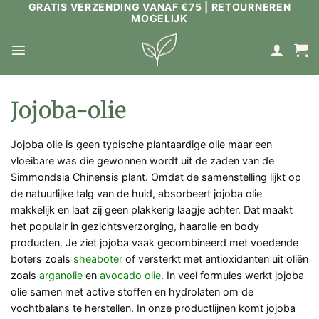
GRATIS VERZENDING VANAF €75 | RETOURNEREN
Ga
MOGELIJK
naar
inhoud
Jojoba-olie
Jojoba olie is geen typische plantaardige olie maar een
vloeibare was die gewonnen wordt uit de zaden van de
Simmondsia Chinensis plant. Omdat de samenstelling lijkt op
de natuurlijke talg van de huid, absorbeert jojoba olie
makkelijk en laat zij geen plakkerig laagje achter. Dat maakt
het populair in gezichtsverzorging, haarolie en body
producten. Je ziet jojoba vaak gecombineerd met voedende
boters zoals
sheaboter
of versterkt met antioxidanten uit oliën
zoals
arganolie
en
avocado olie
. In veel formules werkt jojoba
olie samen met active stoffen en hydrolaten om de
vochtbalans te herstellen. In onze productlijnen komt jojoba