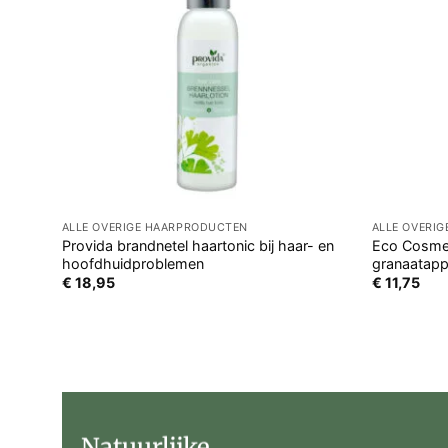
ALLE OVERIGE HAARPRODUCTEN
ALLE OVERI
Provida brandnetel haartonic bij haar- en
Eco Cosmet
hoofdhuidproblemen
granaatapp
€
18,95
€
11,75
Natuurlijke