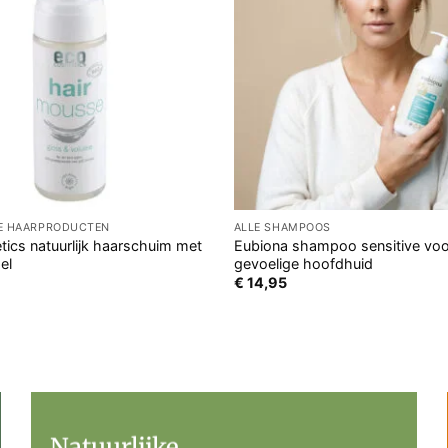
GE HAARPRODUCTEN
ALLE SHAMPOOS
ics natuurlijk haarschuim met
Eubiona shampoo sensitive voo
el
gevoelige hoofdhuid
€
14,95
Natuurlijke