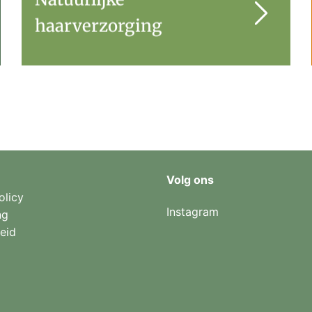
haarverzorging
Volg ons
olicy
Instagram
ng
eid