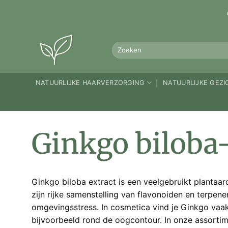
Ga
naar
inhoud
Zoeken
naar:
NATUURLIJKE HAARVERZORGING
NATUURLIJKE GEZ
Ginkgo biloba-
Ginkgo biloba extract is een veelgebruikt planta
zijn rijke samenstelling van flavonoiden en terpen
omgevingsstress. In cosmetica vind je Ginkgo vaak
bijvoorbeeld rond de oogcontour. In onze assorti