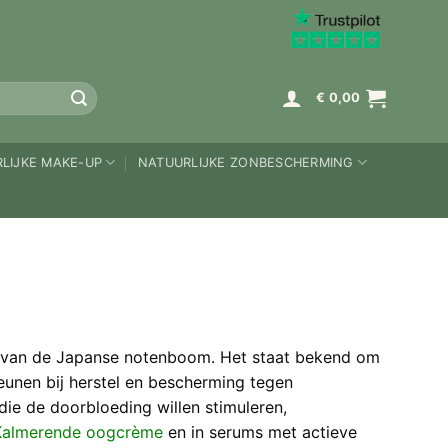
K
€
0,00
LIJKE MAKE-UP
NATUURLIJKE ZONBESCHERMING
ren van de Japanse notenboom. Het staat bekend om
teunen bij herstel en bescherming tegen
die de doorbloeding willen stimuleren,
Kalmerende oogcrème
en in serums met actieve