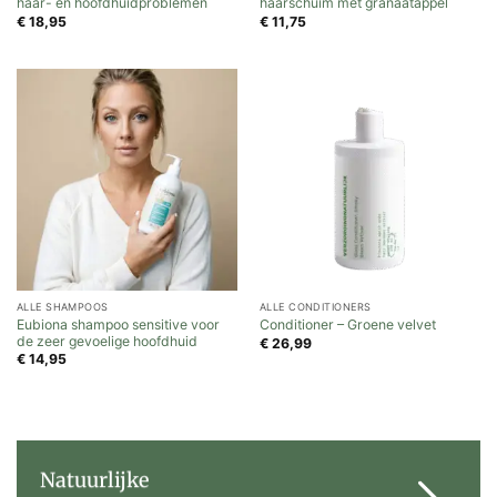
haar- en hoofdhuidproblemen
haarschuim met granaatappel
€
18,95
€
11,75
ALLE SHAMPOOS
ALLE CONDITIONERS
Eubiona shampoo sensitive voor
Conditioner – Groene velvet
de zeer gevoelige hoofdhuid
€
26,99
€
14,95
Natuurlijke