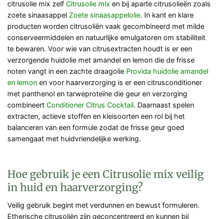
citrusolie mix zelf
Citrusolie mix
en bij aparte citrusolieën zoals
zoete sinaasappel
Zoete sinaasappelolie
. In kant en klare
producten worden citrusoliën vaak gecombineerd met milde
conserveermiddelen en natuurlijke emulgatoren om stabiliteit
te bewaren. Voor wie van citrusextracten houdt is er een
verzorgende huidolie met amandel en lemon die de frisse
noten vangt in een zachte draagolie
Provida huidolie amandel
en lemon
en voor haarverzorging is er een citrusconditioner
met panthenol en tarweproteïne die geur en verzorging
combineert
Conditioner Citrus Cocktail
. Daarnaast spelen
extracten, actieve stoffen en kleisoorten een rol bij het
balanceren van een formule zodat de frisse geur goed
samengaat met huidvriendelijke werking.
Hoe gebruik je een Citrusolie mix veilig
in huid en haarverzorging?
Veilig gebruik begint met verdunnen en bewust formuleren.
Etherische citrusoliën zijn geconcentreerd en kunnen bij