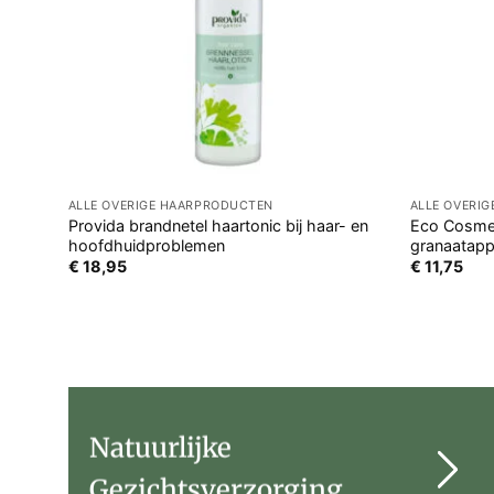
ALLE OVERIGE HAARPRODUCTEN
ALLE OVERI
Provida brandnetel haartonic bij haar- en
Eco Cosmet
hoofdhuidproblemen
granaatapp
€
18,95
€
11,75
Natuurlijke
Gezichtsverzorging