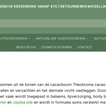
GRATIS VERZENDING VANAF €75 | RETOURNEREN MOGELIJ
ICHTSVERZORGING
NATUURLIJKE HUIDVERZORGING
NATUUR
RESULTATEN
COSMETICATERMEN
CONTACT
wonnen uit de bonen van de cacaoboom Theobroma cacao. In
stellen en verzachten en het dermale vocht vastleggen. Doo
et vaak wordt toegepast in balsems, lipverzorging, body 
ter
en
Jojoba olie
en wordt in formules soms versterkt m