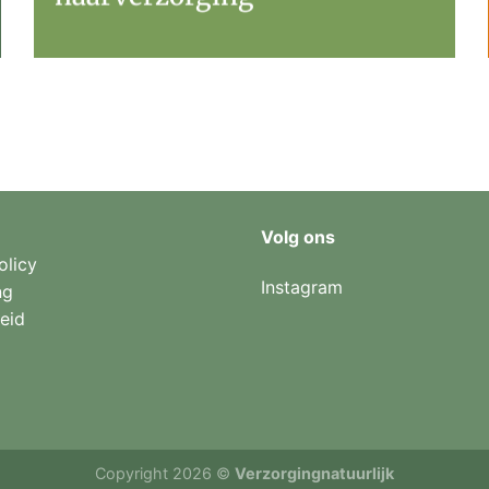
Volg ons
olicy
Instagram
ng
eid
Copyright 2026 ©
Verzorgingnatuurlijk