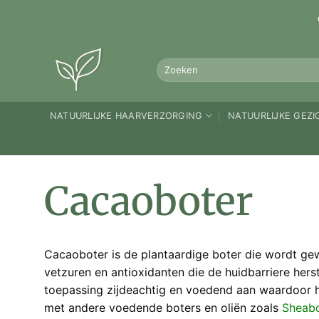
Ga
naar
inhoud
Zoeken
naar:
NATUURLIJKE HAARVERZORGING
NATUURLIJKE GEZ
Cacaoboter
Cacaoboter is de plantaardige boter die wordt ge
vetzuren en antioxidanten die de huidbarriere her
toepassing zijdeachtig en voedend aan waardoor h
met andere voedende boters en oliën zoals
Sheabo