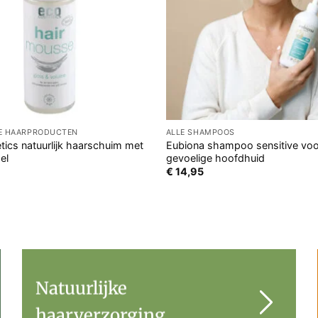
GE HAARPRODUCTEN
ALLE SHAMPOOS
ics natuurlijk haarschuim met
Eubiona shampoo sensitive voo
el
gevoelige hoofdhuid
€
14,95
Natuurlijke
haarverzorging