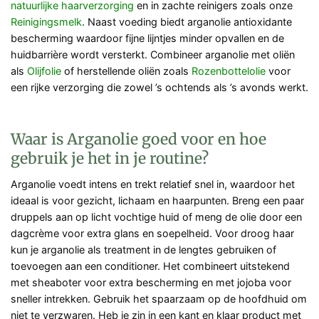
natuurlijke haarverzorging
en in zachte reinigers zoals onze
Reinigingsmelk
. Naast voeding biedt arganolie antioxidante
bescherming waardoor fijne lijntjes minder opvallen en de
huidbarrière wordt versterkt. Combineer arganolie met oliën
als
Olijfolie
of herstellende oliën zoals
Rozenbottelolie
voor
een rijke verzorging die zowel ’s ochtends als ’s avonds werkt.
Waar is Arganolie goed voor en hoe
gebruik je het in je routine?
Arganolie voedt intens en trekt relatief snel in, waardoor het
ideaal is voor gezicht, lichaam en haarpunten. Breng een paar
druppels aan op licht vochtige huid of meng de olie door een
dagcrème voor extra glans en soepelheid. Voor droog haar
kun je arganolie als treatment in de lengtes gebruiken of
toevoegen aan een conditioner. Het combineert uitstekend
met sheaboter voor extra bescherming en met jojoba voor
sneller intrekken. Gebruik het spaarzaam op de hoofdhuid om
niet te verzwaren. Heb je zin in een kant en klaar product met