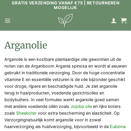
GRATIS VERZENDING VANAF €75 | RETOURNEREN
Ga
MOGELIJK
naar
inhoud
Arganolie
Arganolie is een kostbare plantaardige olie gewonnen uit de
noten van de Arganboom Argania spinosa en wordt al eeuwen
gebruikt in traditionele verzorging. Door de hoge concentratie
vitamine E en essentiële vetzuren is de olie bijzonder geschikt
voor droge, rijpere en beschadigde huid. Je ziet arganolie
terug in haarproducten, voedende gezichtsolies en
bodybutters. In veel formules werkt arganolie goed samen
met andere voedende oliën zoals
Jojoba olie
en rijke boters
zoals
Sheaboter
voor extra bescherming en elasticiteit. Op
Verzorgingnatuurlijk komt arganolie voor in zowel
haarverzorging als huidverzorging, bijvoorbeeld in de
Eubiona