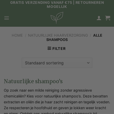
GRATIS VERZENDING VANAF €75 | RETOURNEREN
Ga
MOGELIJK
naar
inhoud
HOME
/
NATUURLIJKE HAARVERZORGING
/
ALLE
SHAMPOOS
FILTER
Natuurlijke shampoo’s
Op zoek naar een milde reiniging zonder agressieve
chemicaliën? Kies voor natuurlijke shampoo’s. Deze bevatten
extracten en oliën die je haar zacht reinigen en tegelijk voeden.
Ze respecteren je hoofdhuid en geven je lokken weer kracht
en glans. Ontdek ons aanbod natuurlijke shampoo’s bij