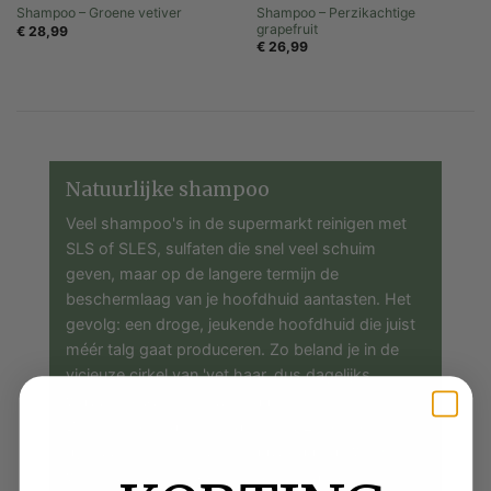
Shampoo – Perzikachtige
Shampoo – Groene vetiver
grapefruit
€
28,99
€
26,99
Natuurlijke shampoo
Veel shampoo's in de supermarkt reinigen met
SLS of SLES, sulfaten die snel veel schuim
geven, maar op de langere termijn de
beschermlaag van je hoofdhuid aantasten. Het
gevolg: een droge, jeukende hoofdhuid die juist
méér talg gaat produceren. Zo beland je in de
vicieuze cirkel van 'vet haar, dus dagelijks
wassen, dus nog vetter haar'.
Bij ons vind je alleen shampoo's zonder die
agressieve reinigers. In plaats daarvan werken
we met mildere suikertensiden zoals decyl